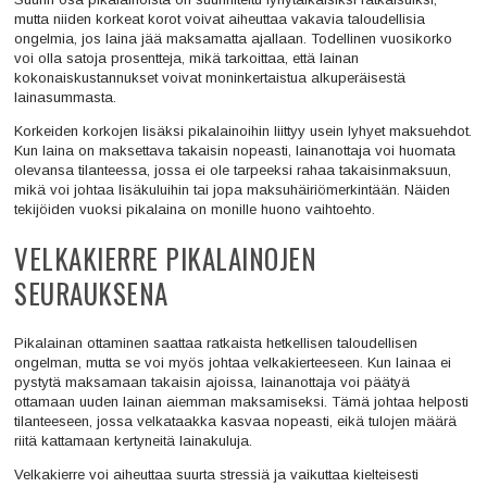
mutta niiden korkeat korot voivat aiheuttaa vakavia taloudellisia
ongelmia, jos laina jää maksamatta ajallaan. Todellinen vuosikorko
voi olla satoja prosentteja, mikä tarkoittaa, että lainan
kokonaiskustannukset voivat moninkertaistua alkuperäisestä
lainasummasta.
Korkeiden korkojen lisäksi pikalainoihin liittyy usein lyhyet maksuehdot.
Kun laina on maksettava takaisin nopeasti, lainanottaja voi huomata
olevansa tilanteessa, jossa ei ole tarpeeksi rahaa takaisinmaksuun,
mikä voi johtaa lisäkuluihin tai jopa maksuhäiriömerkintään. Näiden
tekijöiden vuoksi pikalaina on monille huono vaihtoehto.
VELKAKIERRE PIKALAINOJEN
SEURAUKSENA
Pikalainan ottaminen saattaa ratkaista hetkellisen taloudellisen
ongelman, mutta se voi myös johtaa velkakierteeseen. Kun lainaa ei
pystytä maksamaan takaisin ajoissa, lainanottaja voi päätyä
ottamaan uuden lainan aiemman maksamiseksi. Tämä johtaa helposti
tilanteeseen, jossa velkataakka kasvaa nopeasti, eikä tulojen määrä
riitä kattamaan kertyneitä lainakuluja.
Velkakierre voi aiheuttaa suurta stressiä ja vaikuttaa kielteisesti