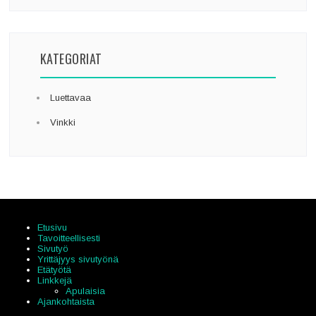
KATEGORIAT
Luettavaa
Vinkki
Etusivu
Tavoitteellisesti
Sivutyö
Yrittäjyys sivutyönä
Etätyötä
Linkkejä
Apulaisia
Ajankohtaista