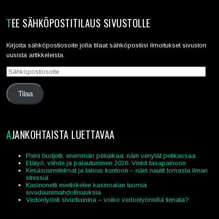
TEE SÄHKÖPOSTITILAUS SIVUSTOLLE
Kirjoita sähköpostiosoite jolla tilaat sähköpostiisi ilmoitukset sivuston
uusista artikkeleista.
Sähköpostiosoite
Tilaa
AJANKOHTAISTA LUETTAVAA
Pieni budjetti, enemmän peliaikaa: näin venytät pelikassaa
Etätyö, viihde ja palautuminen 2026: Vinkit tasapainoon
Kesäsuunnitelmat ja talous kuntoon – näin nautit lomasta ilman
stressiä
Kasinonetti mietiskelee kasinoalan tuomia
sivuduunimahdollisuuksia
Vedonlyönti sivuduunina – voiko vedonlyönnillä tienata?