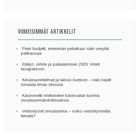
VIIMEISIMMÄT ARTIKKELIT
Pieni budjetti, enemmän peliaikaa: näin venytät
pelikassaa
Etätyö, viihde ja palautuminen 2026: Vinkit
tasapainoon
Kesäsuunnitelmat ja talous kuntoon – näin nautit
lomasta ilman stressiä
Kasinonetti mietiskelee kasinoalan tuomia
sivuduunimahdollisuuksia
Vedonlyönti sivuduunina – voiko vedonlyönnillä
tienata?