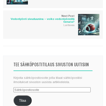
Next Post
Vedonlyönti sivuduunina – voiko vedonlyönnillä
tienata?
Luettavaa
TEE SÄHKÖPOSTITILAUS SIVUSTON UUTISIIN
Kirjoita sähköpostiosoite jolla tilaat sähköpostiisi
ilmoitukset sivuston uusista artikkeleista.
Sähköpostiosoite
Tilaa