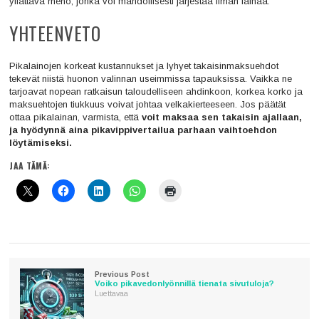
yllättävä meno, jonka voi mahdollisesti järjestää ilman lainaa.
YHTEENVETO
Pikalainojen korkeat kustannukset ja lyhyet takaisinmaksuehdot
tekevät niistä huonon valinnan useimmissa tapauksissa. Vaikka ne
tarjoavat nopean ratkaisun taloudelliseen ahdinkoon, korkea korko ja
maksuehtojen tiukkuus voivat johtaa velkakierteeseen. Jos päätät
ottaa pikalainan, varmista, että
voit maksaa sen takaisin ajallaan,
ja hyödynnä aina pikavippivertailua parhaan vaihtoehdon
löytämiseksi.
JAA TÄMÄ:
Previous Post
Voiko pikavedonlyönnillä tienata sivutuloja?
Luettavaa