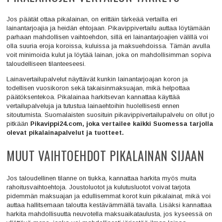
Jos päätät ottaa pikalainan, on erittäin tärkeää vertailla eri
lainantarjoajia ja heidän ehtojaan. Pikavippivertailu auttaa löytämään
parhaan mahdollisen vaihtoehdon, sillä eri lainantarjoajien välillä voi
olla suuria eroja koroissa, kuluissa ja maksuehdoissa. Tämän avulla
voit minimoida kulut ja löytää lainan, joka on mahdollisimman sopiva
taloudelliseen tilanteeseesi.
Lainavertailupalvelut näyttävät kunkin lainantarjoajan koron ja
todellisen vuosikoron sekä takaisinmaksuajan, mikä helpottaa
päätöksentekoa. Pikalainaa harkitsevan kannattaa käyttää
vertailupalveluja ja tutustua lainaehtoihin huolellisesti ennen
sitoutumista. Suomalaisten suosituin pikavippivertailupalvelu on ollut jo
pitkään
Pikavippi24.com, joka vertailee kaikki Suomessa tarjolla
olevat pikalainapalvelut ja tuotteet.
MUUT VAIHTOEHDOT PIKALAINAN SIJAAN
Jos taloudellinen tilanne on tiukka, kannattaa harkita myös muita
rahoitusvaihtoehtoja. Joustoluotot ja kulutusluotot voivat tarjota
pidemmän maksuajan ja edullisemmat korot kuin pikalainat, mikä voi
auttaa hallitsemaan taloutta kestävämmällä tavalla. Lisäksi kannattaa
harkita mahdollisuutta neuvotella maksuaikataulusta, jos kyseessä on