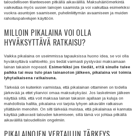
taloudelliseen tilanteeseen pitkällä aikavälillä. Maksuhäiriömerkintä
vaikeuttaa myös uusien lainojen saamista ja voi vaikuttaa esimerkiksi
vuokra-asuntojen saamiseen, puhelinliittymän avaamiseen ja muiden
rahoituspalvelujen käyttöön.
MILLOIN PIKALAINA VOI OLLA
HYVÄKSYTTÄVÄ RATKAISU?
Vaikka pikalaina on useimmissa tapauksissa huono idea, se voi olla
hyväksyttävä vaihtoehto, jos tiedät varmasti pystyväsi maksamaan
lainan takaisin nopeasti.
Esimerkiksi jos tiedät, että sinulle tulee
palkka tai muu tulo pian lainanoton jälkeen, pikalaina voi toimia
lyhytaikaisena ratkaisuna.
Tärkeää on kuitenkin varmistaa, että pikalainan ottaminen on todella
järkevää ja ettet yliarvioi omaa maksukykyäsi. Jos laskelmien jälkeen
näyttää siltä, että voit maksaa lainan takaisin ajallaan ja kuluja on
mahdollista hallita, pikalaina voi tarjota lyhyen aikavälin ratkaisun
yllättäviin menoihin. On silti tärkeää muistaa, että pikalainaa ei kannata
käyttää jatkuvasti talouden tukemiseen, sillä tämä voi johtaa pitkällä
aikavälillä taloudellisiin ongelmiin.
PIKALAINOJEN VERTAILUN TÄRKEYS