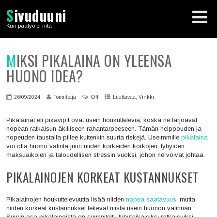
S
ivuduuni
Kun päätyö ei riitä
MIKSI PIKALAINA ON YLEENSÄ
HUONO IDEA?
Off
,
26/09/2024
Toimittaja
Luettavaa
Vinkki
Pikalainat eli pikavipit ovat usein houkuttelevia, koska ne tarjoavat
nopean ratkaisun äkilliseen rahantarpeeseen. Tämän helppouden ja
nopeuden taustalla piilee kuitenkin suuria riskejä. Useimmille
pikalaina
voi olla huono valinta juuri niiden korkeiden korkojen, lyhyiden
maksuaikojen ja taloudellisen stressin vuoksi, johon ne voivat johtaa.
PIKALAINOJEN KORKEAT KUSTANNUKSET
Pikalainojen houkuttelevuutta lisää niiden
nopea saatavuus
, mutta
niiden korkeat kustannukset tekevät niistä usein huonon valinnan.
Suurin osa pikalainoista on suunniteltu lyhytaikaisiksi ratkaisuiksi,