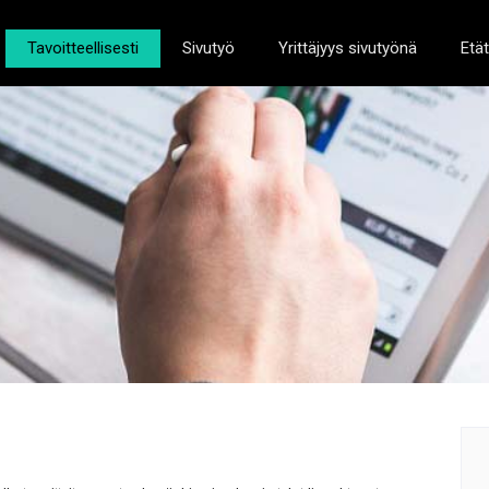
Tavoitteellisesti
Sivutyö
Yrittäjyys sivutyönä
Etä