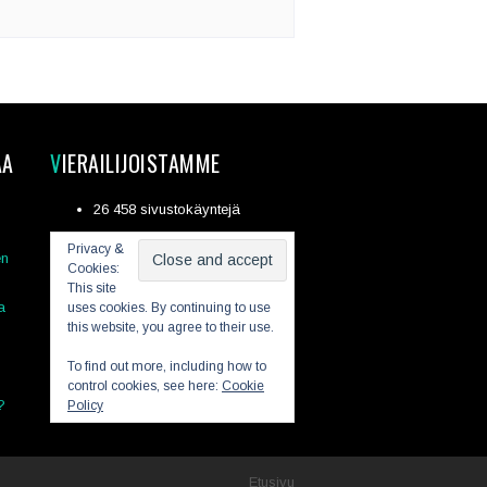
AA
VIERAILIJOISTAMME
26 458 sivustokäyntejä
Privacy &
en
Cookies:
This site
a
uses cookies. By continuing to use
this website, you agree to their use.
To find out more, including how to
control cookies, see here:
Cookie
?
Policy
Etusivu