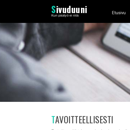
S
ivuduuni
Etusivu
Kun päätyö ei riitä
TAVOITTEELLISESTI