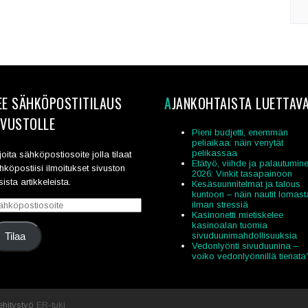
AJANKOHTAISTA LUETTAV
IVUSTOLLE
Pieni budjetti, enemmän
peliaikaa: näin venytät
pelikassaa
rjoita sähköpostiosoite jolla tilaat
Etätyö, viihde ja palautumin
hköpostiisi ilmoitukset sivuston
2026: Vinkit tasapainoon
sista artikkeleista.
Kesäsuunnitelmat ja talous
kuntoon – näin nautit lomast
hköpostiosoite
ilman stressiä
Kasinonetti mietiskelee
kasinoalan tuomia
sivuduunimahdollisuuksia
Tilaa
Vedonlyönti sivuduunina –
voiko vedonlyönnillä tienata
ehitystyö
ER-tuki