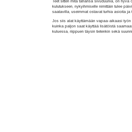
Teet sitten mitä tahansa sivuduunia, on hyvä o
kulutukseen, nykyihmiselle nimittäin tulee päivi
saatavilla, useimmat ostavat turhia asioita ja 
Jos siis alat käyttämään vapaa-aikaasi työn te
kuinka paljon saat käyttää lisätöistä saamaa
kuluessa, riippuen täysin tietenkin sekä suunni