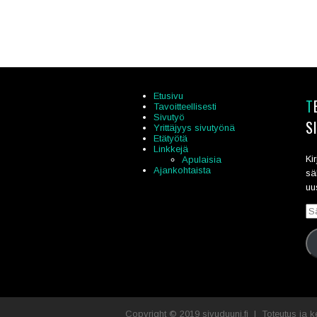
Etusivu
TEE SÄHKÖPOSTITILAUS
Tavoitteellisesti
Sivutyö
S
Yrittäjyys sivutyönä
Etätyötä
Linkkejä
Ki
Apulaisia
Ajankohtaista
sä
uu
Sä
Copyright © 2019 sivuduuni.fi | Toteutus ja k