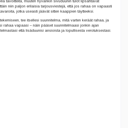
lla tavoitteita, muuten hyvänkin sivuduunin tulot lipsahtavat
ttäin niin paljon erilaisia tarjousviestejä, että jos rahaa on vapaasti
tavaroita, jotka useasti jäävät sitten kaappien täytteeksi.
kemiseen, tee itsellesi suunnitelma, mitä varten keräät rahaa, ja
si rahaa vapaasi – näin pääset suunnitelmaasi jonkin ajan
telmastasi että lisäduunisi ansioista ja lopullisesta verotuksestasi.