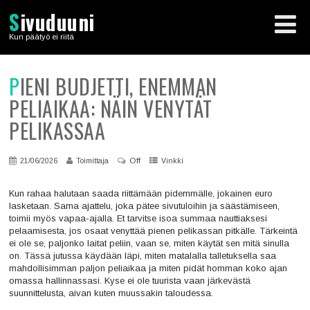
S
ivuduuni
Kun päätyö ei riitä
PIENI BUDJETTI, ENEMMÄN
PELIAIKAA: NÄIN VENYTÄT
PELIKASSAA
Off
21/06/2026
Toimittaja
Vinkki
Kun rahaa halutaan saada riittämään pidemmälle, jokainen euro
lasketaan. Sama ajattelu, joka pätee sivutuloihin ja säästämiseen,
toimii myös vapaa-ajalla. Et tarvitse isoa summaa nauttiaksesi
pelaamisesta, jos osaat venyttää pienen pelikassan pitkälle. Tärkeintä
ei ole se, paljonko laitat peliin, vaan se, miten käytät sen mitä sinulla
on. Tässä jutussa käydään läpi, miten matalalla talletuksella saa
mahdollisimman paljon peliaikaa ja miten pidät homman koko ajan
omassa hallinnassasi. Kyse ei ole tuurista vaan järkevästä
suunnittelusta, aivan kuten muussakin taloudessa.