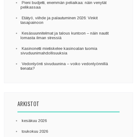
Pieni budjetti, enemmän peliaikaa: näin venytät
pelikassaa
Etätyö, viihde ja palautuminen 2026: Vinkit
tasapainoon
Kesäsuunnitelmat ja talous kuntoon – näin nautit
lomasta ilman stressiä
Kasinonetti mietiskelee kasinoalan tuomia
sivuduunimahdollisuuksia
Vedonlyönti sivuduunina – voiko vedonlyönnillä
tienata?
ARKISTOT
kesäkuu 2026
toukokuu 2026