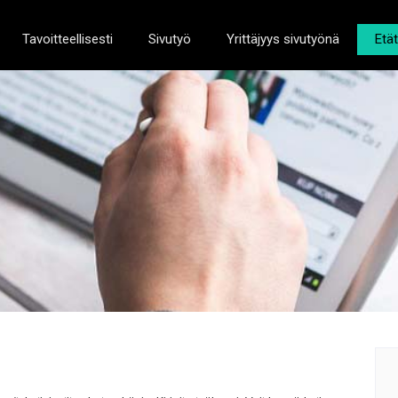
Tavoitteellisesti
Sivutyö
Yrittäjyys sivutyönä
Etä