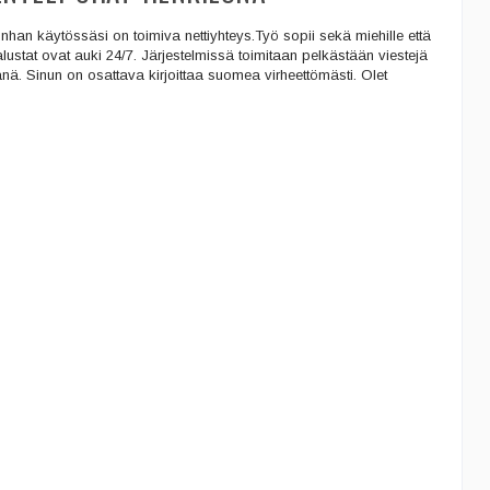
nhan käytössäsi on toimiva nettiyhteys.Työ sopii sekä miehille että
öalustat ovat auki 24/7. Järjestelmissä toimitaan pelkästään viestejä
änä. Sinun on osattava kirjoittaa suomea virheettömästi. Olet