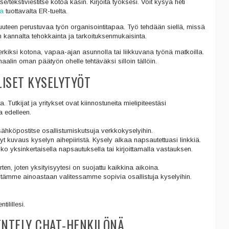
e/tekstiviestitse kotoa käsin. Kirjoita työksesi. Voit kysyä heti
ita
tuottavalta ER-tuelta.
uuteen perustuvaa työn organisointitapaa. Työ tehdään siellä, missä
n kannalta tehokkainta ja tarkoituksenmukaisinta.
rkiksi kotona, vapaa-ajan asunnolla tai liikkuvana työnä matkoilla.
lin oman päätyön ohelle tehtäväksi silloin tällöin.
LISET KYSELYTYÖT
 Tutkijat ja yritykset ovat kiinnostuneita mielipiteestäsi
a edelleen.
sähköpostitse osallistumiskutsuja verkkokyselyihin.
yt kuvaus kyselyn aihepiiristä. Kysely alkaa napsautettuasi linkkiä.
oko yksinkertaisella napsautuksella tai kirjoittamalla vastauksen.
n, joten yksityisyytesi on suojattu kaikkina aikoina.
ytämme ainoastaan valitessamme sopivia osallistuja kyselyihin.
ilillesi.
ENTELY CHAT-HENKILÖNÄ