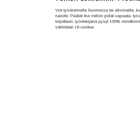
Voit työskennellä Suomessa tai ulkomailla, ku
naisille. Päätät itse milloin pidät vapaata, ty
kirjoittaen, työntekijänä pysyt 100% nimettöm
vähintään 18-vuotias.