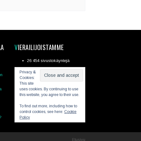
AA
VIERAILIJOISTAMME
26 454 sivustokäyntejä
Privacy &
en
Cookies:
This site
a
uses cookies. By continuing to use
this website, you agree to their use.
To find out more, including how to
control cookies, see here:
Cookie
?
Policy
Etusivu