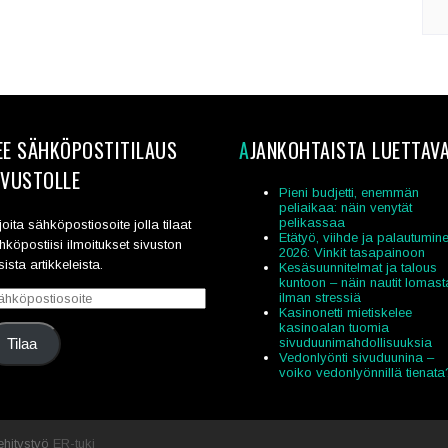
AJANKOHTAISTA LUETTAV
IVUSTOLLE
Pieni budjetti, enemmän
peliaikaa: näin venytät
pelikassaa
rjoita sähköpostiosoite jolla tilaat
Etätyö, viihde ja palautumin
hköpostiisi ilmoitukset sivuston
2026: Vinkit tasapainoon
sista artikkeleista.
Kesäsuunnitelmat ja talous
kuntoon – näin nautit lomast
hköpostiosoite
ilman stressiä
Kasinonetti mietiskelee
kasinoalan tuomia
sivuduunimahdollisuuksia
Tilaa
Vedonlyönti sivuduunina –
voiko vedonlyönnillä tienata
ehitystyö
ER-tuki