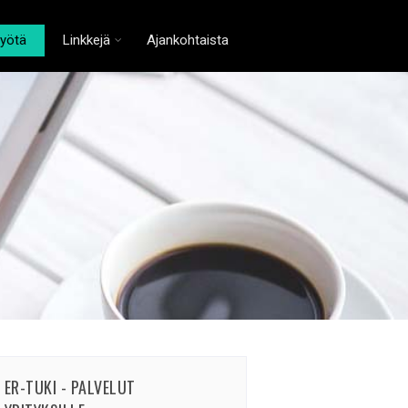
työtä
Linkkejä
Ajankohtaista
ER-TUKI - PALVELUT