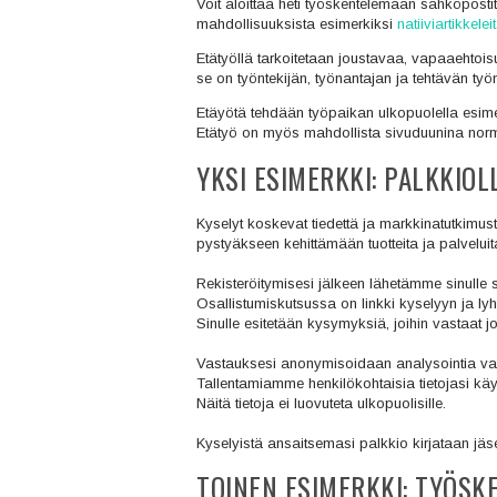
Voit aloittaa heti työskentelemään sähköpostits
mahdollisuuksista esimerkiksi
natiiviartikkele
Etätyöllä tarkoitetaan joustavaa, vapaaehtois
se on työntekijän, työnantajan ja tehtävän työ
Etäyötä tehdään työpaikan ulkopuolella esime
Etätyö on myös mahdollista sivuduunina normaa
YKSI ESIMERKKI: PALKKIOL
Kyselyt koskevat tiedettä ja markkinatutkimusta.
pystyäkseen kehittämään tuotteita ja palveluit
Rekisteröitymisesi jälkeen lähetämme sinulle 
Osallistumiskutsussa on linkki kyselyyn ja lyh
Sinulle esitetään kysymyksiä, joihin vastaat j
Vastauksesi anonymisoidaan analysointia varte
Tallentamiamme henkilökohtaisia tietojasi kä
Näitä tietoja ei luovuteta ulkopuolisille.
Kyselyistä ansaitsemasi palkkio kirjataan jäsent
TOINEN ESIMERKKI: TYÖSK