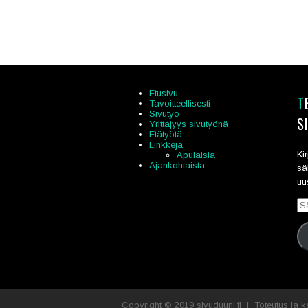
Etusivu
TEE SÄHKÖPOSTITILAUS
Tavoitteellisesti
Sivutyö
S
Yrittäjyys sivutyönä
Etätyötä
Linkkejä
Ki
Apulaisia
Ajankohtaista
sä
uu
Sä
Copyright © 2019 sivuduuni.fi | Toteutus ja k