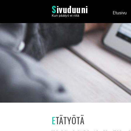
S
ivuduuni
Etusivu
Kun päätyö ei riitä
ETÄTYÖTÄ